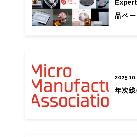
Exper
品ペー
2025.10
年次総