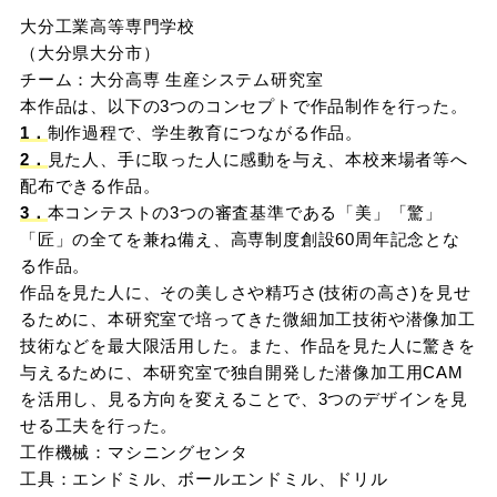
大分工業高等専門学校
（大分県大分市）
チーム：大分高専 生産システム研究室
本作品は、以下の3つのコンセプトで作品制作を行った。
1．
制作過程で、学生教育につながる作品。
2．
見た人、手に取った人に感動を与え、本校来場者等へ
配布できる作品。
3．
本コンテストの3つの審査基準である「美」「驚」
「匠」の全てを兼ね備え、高専制度創設60周年記念とな
る作品。
作品を見た人に、その美しさや精巧さ(技術の高さ)を見せ
るために、本研究室で培ってきた微細加工技術や潜像加工
技術などを最大限活用した。また、作品を見た人に驚きを
与えるために、本研究室で独自開発した潜像加工用CAM
を活用し、見る方向を変えることで、3つのデザインを見
せる工夫を行った。
工作機械：マシニングセンタ
工具：エンドミル、ボールエンドミル、ドリル