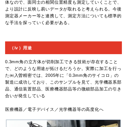
体なので、面同士の相関位置精度も測定していくことで、
より設計に反映し易いデータが取れると考えられる。今後
測定器メーカー等と連携して、測定方法についても標準的
な手法を探っていく必要がある。
（ⅳ）用途
0.3mm角の立方体が切削加工できる技術が存在すること
で、どのような用途が拓けるだろうか。実際に加工を行っ
た㈱入曽精密では、2005年に「0.3mm角のサイコロ」の
製造に成功しており、このサンプルを見て、光学機器系部
品、通信装置部品、医療機器部品等の微細部品加工の引き
合いが発生している
医療機器／電子デバイス／光学機器等の高度化へ