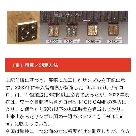
（ⅲ）精度／測定方法
上記仕様に基づき、実際に加工したサンプルを下記に示
す。2005年に㈱入曽精密が製造した「0.3ｍｍ角サイコ
ロ」は、１個製造に9時間以上必要であったが、2022年現
在は、ワーク自動持ち替えロボット“ORIGAMI”の導入に
より、１個当たり30分以下の加工時間を達成しており、
出来上がったサンプル間の一辺のバラツキも「±0.01m
m」に収まっている。
今回は単純に一つの面の寸法精度だけを測定したが、立方