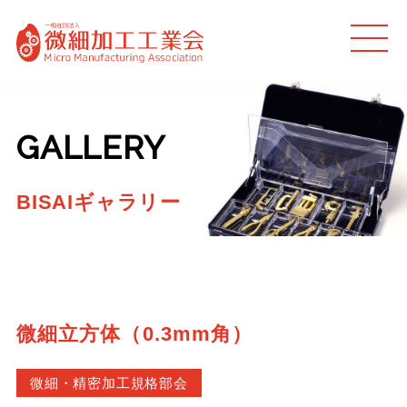
MEN
U
GALLERY
BISAIギャラリー
微細立方体（0.3mm角）
微細・精密加工規格部会